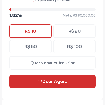
23 pessoas já doaram
jogadas pelo sistema as margens da
sociedade e do problema: A ausência e
1.82%
Meta: R$ 80.000,00
omissão do Estado na proteção e justiça da
mulher.
R$ 10
R$ 20
"Hoje não sinto vergonha do que me
aconteceu. A vergonha deve mudar de
R$ 50
R$ 100
lado. Quando digo "Sim, eu sofri um
estupro coletivo", não sou eu quem deve
ser sentir vergonha e sim, os homens que
Quero doar outro valor
cometeram tal crime. E quero dizer pra
você, mulher, vítima de qualquer tipo de
violência: Você não está sozinha."
Doar Agora
O combate da violência de gênero é uma