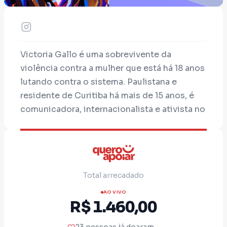
Victoria Gallo é uma sobrevivente da
violência contra a mulher que está há 18 anos
lutando contra o sistema. Paulistana e
residente de Curitiba há mais de 15 anos, é
comunicadora, internacionalista e ativista no
projeto
"Somos Todas Sobreviventes"
que
tem por grande objetivo escutar e dar voz
para muitas mulheres que assim como ela
foram silenciadas de todas as formas pelas
Total arrecadado
instituições que deveriam protegê-las.
AO VIVO
Falar a respeito foi a maneira que encontrou
R$ 1.460,00
para se manter viva no mundo e reafirmar que
ela e muitas mulheres existem, mesmo sendo