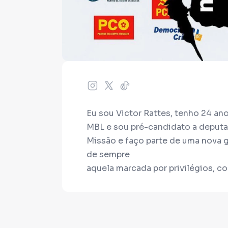
Eu sou Victor Rattes, tenho 24 an
MBL e sou pré-candidato a deputa
Missão e faço parte de uma nova g
de sempre
aquela marcada por privilégios, co
com o dinheiro público.
Entro na política com um objetivo c
abusos e combater a corrupção. D
serviço público, colocando um ba