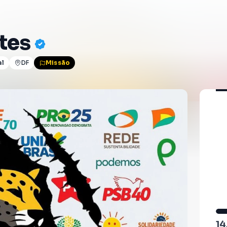
tes
al
DF
Missão
1