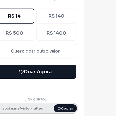
R$ 14
R$ 140
R$ 500
R$ 1400
Quero doar outro valor
Doar Agora
LINK CURTO:
apoiar.me/victor-rattes
Copiar