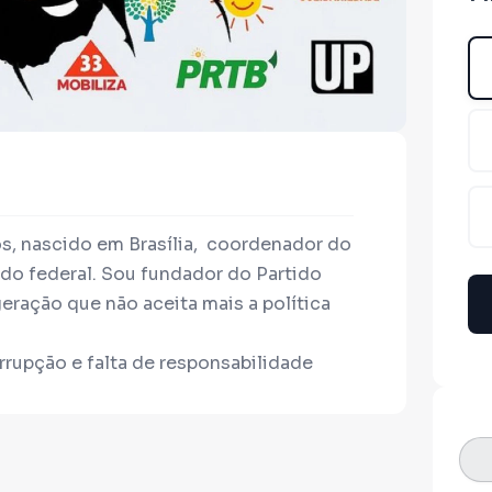
os, nascido em Brasília, coordenador do
do federal. Sou fundador do Partido
eração que não aceita mais a política
rrupção e falta de responsabilidade
laro: fiscalizar de verdade, enfrentar
efendo o fim dos supersalários no
sta nas distorções que permitem