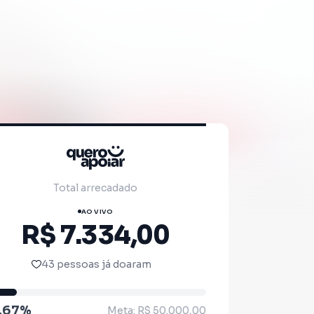
Total arrecadado
AO VIVO
R$ 7.334,00
43 pessoas já doaram
4.67%
Meta: R$ 50.000,00