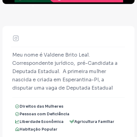
Meu nome é Valdene Brito Leal.
Correspondente jurídico, pré-Candidata a
Deputada Estadual. A primeira mulher
nascida e criada em Esperantina-PI, a
disputar uma vaga de Deputada Estadual
representando nossa cidade. Carrego a
responsabilidade de abrir caminhos para que
Direitos das Mulheres
outras mulheres também ocupem espaços de
Pessoas com Deficiência
decisão. Minha candidatura não é apenas um
Liberdade Econômica
Agricultura Familiar
projeto político, é um passo importante para
Habitação Popular