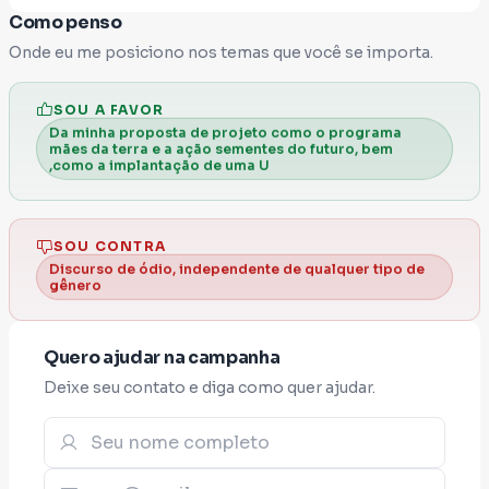
a representatividade feminina na nossa
Como penso
região. Ajude a fortalecer uma nova voz para
Onde eu me posiciono nos temas que você se importa.
Esperantina e para todo o Piauí, juntos,
podemos ampliar a participação das
SOU A FAVOR
mulheres na política, defender a autonomia, a
Da minha proposta de projeto como o programa
saúde, a educação, linha de créditos,
mães da terra e a ação sementes do futuro, bem
,como a implantação de uma U
principalmente para mulheres mães solos e
para os jovens, criar mais oportunidades
para nossa gente.
SOU CONTRA
Discurso de ódio, independente de qualquer tipo de
VAMOS JUNTAS E JUNTOS CONSTRUIR
gênero
ESSE NOVO FUTURO 💙💚🌵✨️✊🏽🙏🏽
Quero ajudar na campanha
Deixe seu contato e diga como quer ajudar.