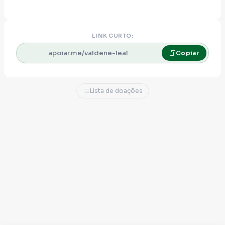
LINK CURTO:
apoiar.me/valdene-leal
Copiar
Lista de doações