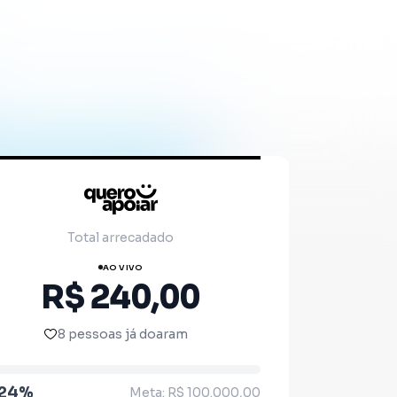
Total arrecadado
AO VIVO
R$ 240,00
8 pessoas já doaram
.24%
Meta: R$ 100.000,00