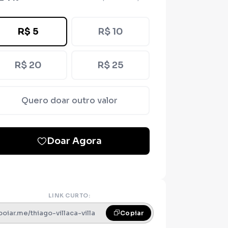
R$ 5
R$ 10
R$ 20
R$ 25
Quero doar outro valor
Doar Agora
LINK CURTO:
poiar.me/thiago-villaca-villa
Copiar