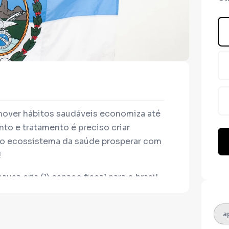
mover hábitos saudáveis economiza até
to e tratamento é preciso criar
odo ecossistema da saúde prosperar com
!
usa cria (1) espaço fiscal para o brasil
risprudência para expandir a isenção de
ntivo para as principais reformas -
a
tiva, jurídica e penal!