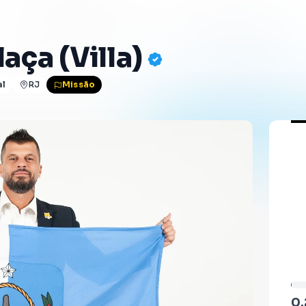
aça (villa)
al
RJ
Missão
0