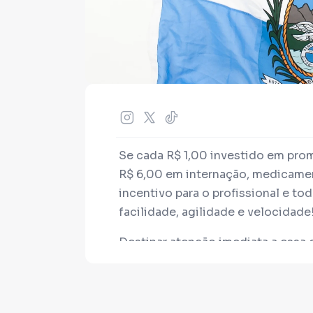
Se cada R$ 1,00 investido em pro
R$ 6,00 em internação, medicamen
incentivo para o profissional e t
facilidade, agilidade e velocidade
Destinar atenção imediata a essa ca
usar recursos na segurança, (2) ju
impostos em outras áreas, (3) ince
trabalhista, providencia, administra