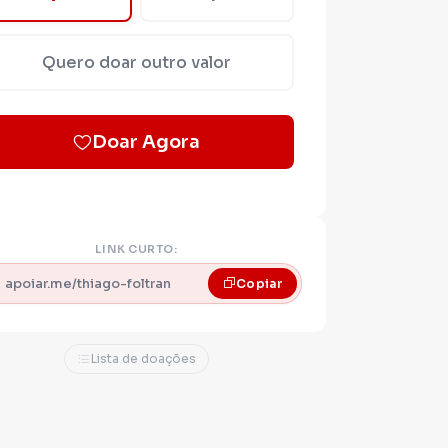
Quero doar outro valor
Doar Agora
LINK CURTO:
apoiar.me/thiago-foltran
Copiar
Lista de doações