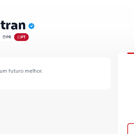
ltran
PR
PT
um futuro melhor.