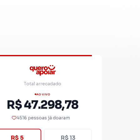
Total arrecadado
AO VIVO
R$ 47.298,78
4516 pessoas já doaram
R$ 5
R$ 13