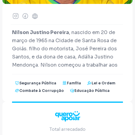
Nilson Justino Pereira
, nascido em 20 de
março de 1965 na Cidade de Santa Rosa de
Goiás. filho do motorista, José Pereira dos
Santos, e da dona de casa, Adália Justino
Mendonça. Nilson começou a trabalhar aos
10 anos de Idade em uma sapataria, onde
conciliava o trabalho e os Estudos.
Segurança Pública
Família
Lei e Ordem
Combate à Corrupção
Educação Pública
Em 1985 passou no concurso da
Polícia
Militar do Estado de Goiás
, onde iniciou o
seu curso de formação de soldado no 7º
Total arrecadado
Batalhão, permanecendo até 1986, época em