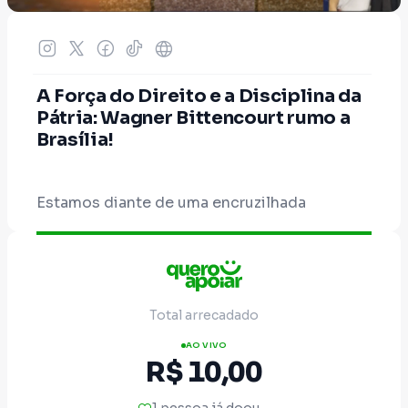
A Força do Direito e a Disciplina da
Pátria: Wagner Bittencourt rumo a
Brasília!
Estamos diante de uma encruzilhada
histórica. O Brasil que trabalha, que respeita
as leis e que honra a Deus e a Família está
sob ataque. O sistema quer silenciar a ordem.
A corrupção e a inversão de valores tentam
Total arrecadado
ditar o futuro dos nossos filhos.
AO VIVO
Eu recuso o papel de espectador. E sei que
R$ 10,00
você também recusa.