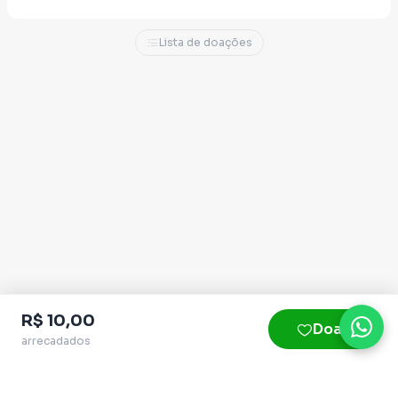
Grande do Sul exige.
Lista de doações
Minha missão sempre foi proteger. Agora, o
desafio é maior: levar essa blindagem moral e
técnica para Brasília.
Por que preciso de você agora?
Uma campanha limpa e corajosa tem um
preço. Enfrentar o fundo eleitoral bilionário
dos donos do poder exige estrutura,
tecnologia e pernas para percorrer o nosso
Estado. Como não faço barganhas, não tenho
padrinhos políticos e não vendo minha
R$ 10,00
integridade,
meu único patrocinador é você
.
Doar
arrecadados
Cada centavo doado nesta plataforma não é
apenas um recurso financeiro; é um pacto de