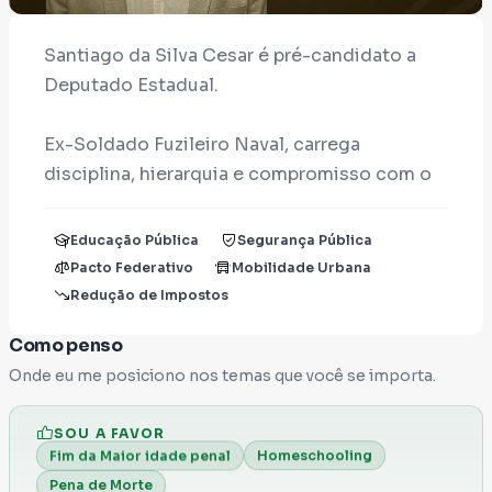
Santiago da Silva Cesar é pré-candidato a
Deputado Estadual.
Ex-Soldado Fuzileiro Naval, carrega
disciplina, hierarquia e compromisso com o
Brasil na própria formação.
Educação Pública
Segurança Pública
Hoje, como professor de inglês da rede
Pacto Federativo
Mobilidade Urbana
estadual, vive a realidade da educação
Redução de Impostos
pública todos os dias, dentro da sala de aula,
Como penso
ao lado dos alunos e professores.
Onde eu me posiciono nos temas que você se importa.
Une experiência militar com vivência direta
SOU A FAVOR
na educação.
Homeschooling
Fim da Maior idade penal
Sabe o que é servir e sabe o que precisa
Pena de Morte