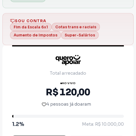
melhorar.
É preparo, responsabilidade e pé no chão.
SOU CONTRA
Cotas trans e raciais
Fim da Escala 6x1
Super-Salários
Aumento de Impostos
Total arrecadado
AO VIVO
R$ 120,00
4 pessoas já doaram
1.2%
Meta: R$ 10.000,00