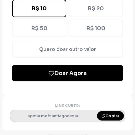
R$ 10
R$ 20
R$ 50
R$ 100
Quero doar outro valor
Doar Agora
LINK CURTO:
apoiar.me/santiagocesar
Copiar