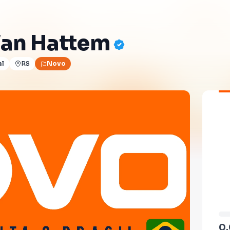
Van Hattem
al
RS
Novo
0