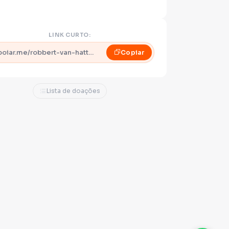
LINK CURTO:
apoiar.me/robbert-van-hattem
Copiar
Lista de doações