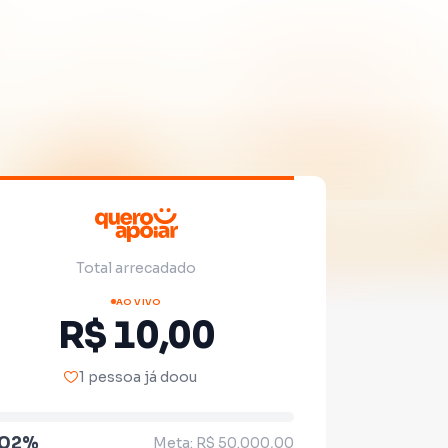
Total arrecadado
AO VIVO
R$ 10,00
1 pessoa já doou
.02%
Meta: R$ 50.000,00