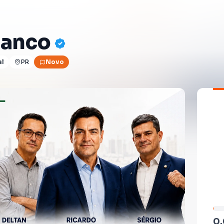
ranco
al
PR
Novo
0