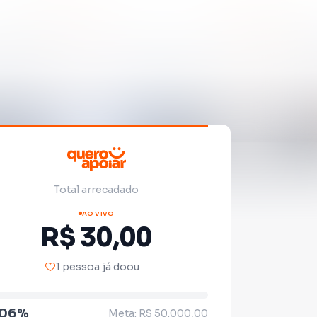
Total arrecadado
AO VIVO
R$ 30,00
1 pessoa já doou
.06%
Meta: R$ 50.000,00