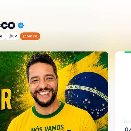
cco
al
SP
Novo
0