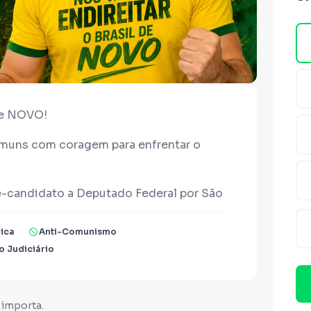
de NOVO!
omuns com coragem para enfrentar o
-candidato a Deputado Federal por São
 venho lutando contra privilégios,
o público e abusos do poder político.
ica
Anti-Comunismo
 Judiciário
 dos cidadãos que mais teve projetos
e eles, está a PEC 53/2019, que propõe
ara políticos. Também apresentei
 importa.