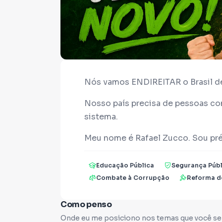
Nós vamos ENDIREITAR o Brasil 
Nosso país precisa de pessoas c
sistema.
Meu nome é Rafael Zucco. Sou pré
Paulo pelo Partido NOVO e há anos
corrupção, desperdício de dinheir
Educação Pública
Segurança Públ
Combate à Corrupção
Reforma do
Mesmo sem mandato, me tornei um
debatidos no Senado Federal. Entr
Como penso
o fim da aposentadoria especial p
Onde eu me posiciono nos temas que você se