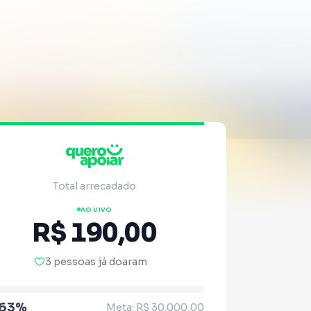
Total arrecadado
AO VIVO
R$ 190,00
3 pessoas já doaram
.63%
Meta: R$ 30.000,00