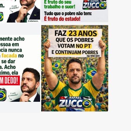
al.
e da propriedade privada.
nheiro público.
e e menos sufocante.
m apoio popular.
 nossa voz, alcançar mais pessoas e
a que vive do poder.
 o Brasil precisam de renovação com
articipe dessa missão.
is livre, justo e sem privilégios.