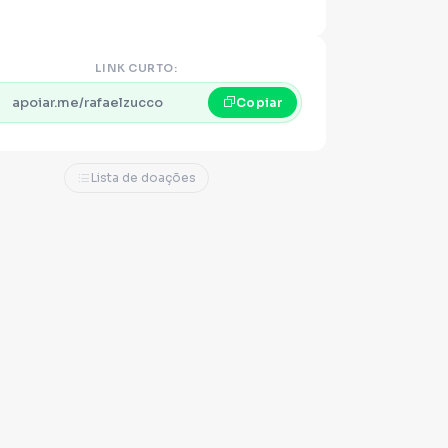
LINK CURTO:
apoiar.me/rafaelzucco
Copiar
Lista de doações