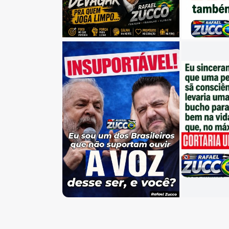
✔ Liberdade econômica e individu
✔ Combate firme à corrupção.
✔ Fim dos privilégios políticos.
✔ Segurança pública de verdade.
✔ Defesa da família, da liberdade 
✔ Transparência total no uso do di
✔ Um Estado menor, mais eficient
Essa campanha será construída co
Cada contribuição ajuda a ampliar
enfrentar uma estrutura gigantesc
Se você acredita que São Paulo e
coragem, honestidade e firmeza, p
Sua ajuda faz diferença.
Vamos juntos construir um Brasil ma