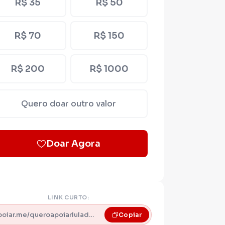
R$ 35
R$ 50
R$ 70
R$ 150
R$ 200
R$ 1000
Quero doar outro valor
Doar Agora
LINK CURTO:
apoiar.me/queroapoiarluladearapiraca
Copiar