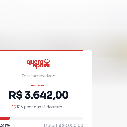
Total arrecadado
AO VIVO
R$ 3.642,00
123 pessoas já doaram
.21%
Meta: R$ 20.000,00