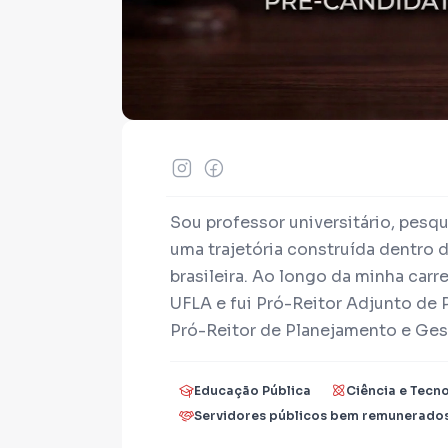
Sou professor universitário, pesq
uma trajetória construída dentro 
brasileira. Ao longo da minha carre
UFLA e fui Pró-Reitor Adjunto de 
Pró-Reitor de Planejamento e Ges
nacional do Fórum de Pró- Reitor
sempre trabalhando para melhorar 
Educação Pública
Ciência e Tecn
das políticas públicas entregues à
Servidores públicos bem remunerado
educacional.