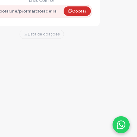
LINK CURTO:
poiar.me/profmarcioladeira
Copiar
Lista de doações