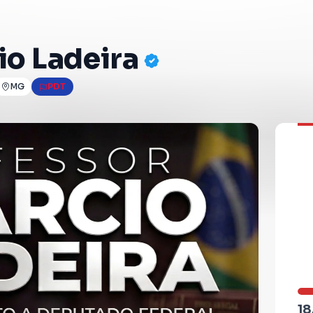
io Ladeira
MG
PDT
18