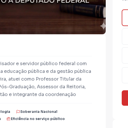
uisador e servidor público federal com
da educação pública e da gestão pública
ira, atuei como Professor Titular da
Pós-Graduação, Assessor da Reitoria,
tão e integrante da coordenação
es de Planejamento e Administração,
a eficiência do Estado e a qualidade
ologia
Soberania Nacional
 população, principalmente na área
s
Eficiência no serviço público