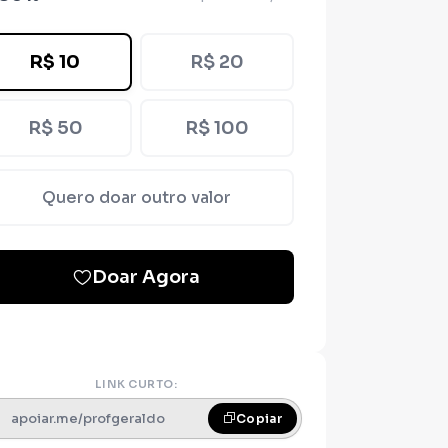
R$ 10
R$ 20
R$ 50
R$ 100
Quero doar outro valor
Doar Agora
LINK CURTO:
apoiar.me/profgeraldo
Copiar