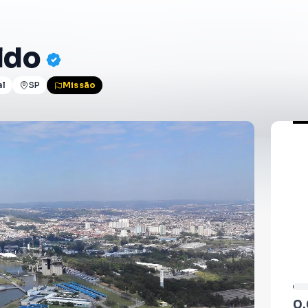
ldo
al
SP
Missão
0