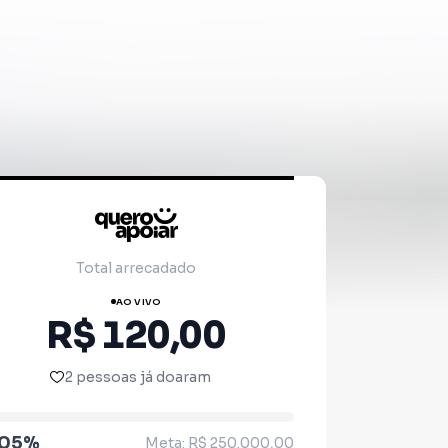
Total arrecadado
AO VIVO
R$ 120,00
2 pessoas já doaram
.05%
Meta: R$ 250.000,00