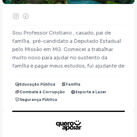
Sou Professor Cristiano , casado, pai de
família, pré-candidato a Deputado Estadual
pelo Missão em MG. Comecei a trabalhar
muito novo para ajudar no sustento da
família e pagar meus estudos, fui ajudante de
pedreiro, ajudante de caminhoneiro,
balconista e professor, profissão que exerço
Educação Pública
Família
a 30 anos com muito orgulho, porque foi
Combate à Corrupção
Esporte e Lazer
onde ajudei na transformação de muitos
Segurança Pública
alunos, mas também foi onde encontrei
muitos desafios nas mazelas que a educação
básica se encontra. Estou colocando o meu
nome á disposição para mudar este cenário e