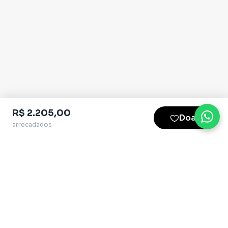
R$ 2.205,00
Doar
arrecadados
Plataforma homologada pelo TSE
QueroApoiar.com.br LTDA · CNPJ 39.586.155/0001-