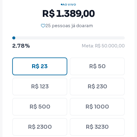
AO VIVO
R$ 1.389,00
Por isso, escolhi fazer tudo às claras: uma
25 pessoas já doaram
campanha legal, transparente e construída
por milhares de baianos.
2.78%
Meta: R$ 50.000,00
Nenhuma contribuição é pequena quando
milhares de pessoas decidem construir
R$ 23
R$ 50
juntas. Quero chegar ao final dessa
caminhada e poder dizer que esta campanha
R$ 123
R$ 230
teve a participação de gente séria,
trabalhadora e que acredita em uma política
diferente, com tudo identificado, dentro da
R$ 500
R$ 1000
lei e sem comprometer nossa
independência.
R$ 2300
R$ 3230
Entre para o Livro de Ouro. E, caso não possa