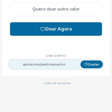
contribuir agora, compartilhe esta página,
Quero doar outro valor
porque essa campanha não será construída
por uma pessoa: será construída por
milhares.
Doar Agora
LINK CURTO:
apoiar.me/pedroamerico
Copiar
Lista de doações