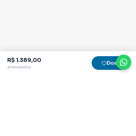
R$ 1.389,00
Doar
arrecadados
Plataforma homologada pelo TSE
QueroApoiar.com.br LTDA · CNPJ 39.586.155/0001-
97