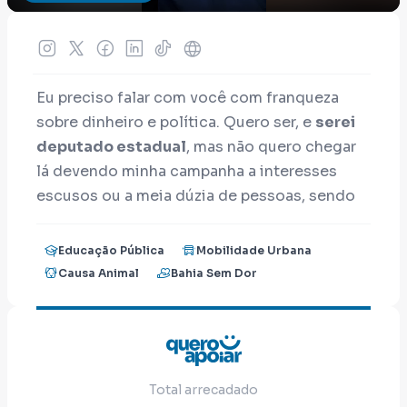
Eu preciso falar com você com franqueza
sobre dinheiro e política. Quero ser, e
serei
deputado estadual
, mas não quero chegar
lá devendo minha campanha a interesses
escusos ou a meia dúzia de pessoas, sendo
financiado por quem não quer ver uma
política melhor.
Educação Pública
Mobilidade Urbana
Causa Animal
Bahia Sem Dor
Eu sei e você sabes fazer campanha na Bahia
custa caro. Mas, não para gastar dinheiro
comprando voto, mas para colocar trabalho,
ideias e projetos nas ruas. Com santinhos,
Total arrecadado
panfletos, fazendo vídeos….