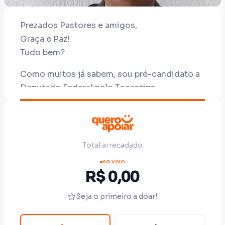
Prezados Pastores e amigos,
Graça e Paz!
Tudo bem?
Como muitos já sabem, sou pré-candidato a
Deputado Federal pelo Tocantins.
Tenho percorrido diversos vilarejos,
conversado com lideranças, participado de
encontros e levado adiante pautas que
Total arrecadado
considero fundamentais, como a defesa da
vida, da infância, da mulher, da família e dos
AO VIVO
R$ 0,00
direitos dos animais.
Seja o primeiro a doar!
Muitas pessoas perguntam como podem
ajudar nessa caminhada.