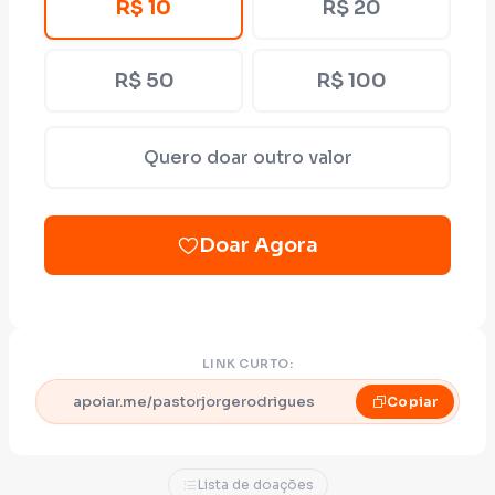
R$ 10
R$ 20
Nem todos conseguem participar das
atividades presenciais ou dedicar tempo à
divulgação. Por isso, agora existe também
R$ 50
R$ 100
uma forma de apoiar essa pré-candidatura.
O link oficial é este:
Quero doar outro valor
https://queroapoiar.com.br/pastorjorgerodrigues
Doar Agora
Toda contribuição, independentemente do
valor, ajuda a ampliar o alcance desse
trabalho e a levar essas pautas a mais
pessoas.
LINK CURTO:
Agradeço pela confiança e por fazer parte
apoiar.me/pastorjorgerodrigues
Copiar
desta caminhada.
*PASTOR JORGE RODRIGUES*
Lista de doações