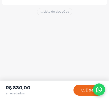
nossa fé no futuro de Minas e da coragem
que temos para trabalhar por isso. Diferente
Lista de doações
da campanhas tradicionais, a nossa força
vem da coletividade. Não temos grandes
financiadores, não temos grandes estruturas
de comunicação, não temos canais de TV,
não temos grandes igrejas e nem usamos a
fé para fazer política. Nossa maior força são
pessoas que acreditam que é possível
construir uma política baseada na coragem,
no cuidado, na prosperidade e na esperança.
Quer apoiar essa caminhada?
Contribua
R$ 830,00
Doar
com a nossa vaquinha virtual!
arrecadados
Quando você doa para esta campanha, não