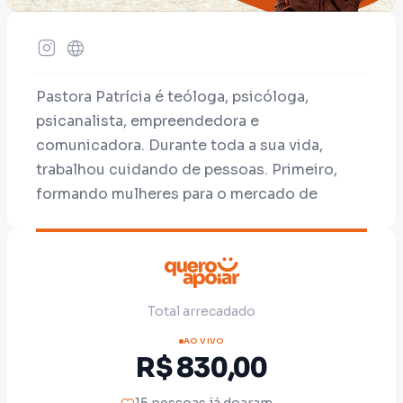
Pastora Patrícia é teóloga, psicóloga,
psicanalista, empreendedora e
comunicadora. Durante toda a sua vida,
trabalhou cuidando de pessoas. Primeiro,
formando mulheres para o mercado de
trabalho por meio do empreendedorismo.
Depois, como psicóloga e psicanalista,
acolhendo dores que quase nunca aparecem
nas estatísticas. E, como pastora,
Total arrecadado
caminhando ao lado de famílias que
encontraram na fé a força para continuar
AO VIVO
R$ 830,00
apesar das dificuldades e das opressões.