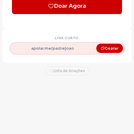
Doar Agora
LINK CURTO:
apoiar.me/padrejoao
Copiar
Lista de doações