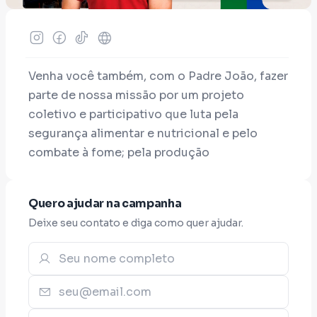
Venha você também, com o Padre João, fazer
parte de nossa missão por um projeto
coletivo e participativo que luta pela
segurança alimentar e nutricional e pelo
combate à fome; pela produção
agroecológica e orgânica, com alimentos
limpos e livres de veneno e de agrotóxicos;
Quero ajudar na campanha
pela defesa do meio ambiente e da Mãe
Deixe seu contato e diga como quer ajudar.
Terra, nossa casa comum; pela produção de
água e preservação de nascentes, por meio
das barraginhas; na defesa dos trabalhadores
do campo e da cidade, dos pescadores
artesanais, dos povos indígenas,