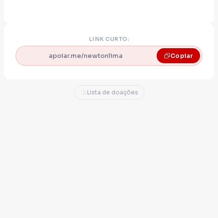
LINK CURTO:
apoiar.me/newtonlima
Copiar
Lista de doações