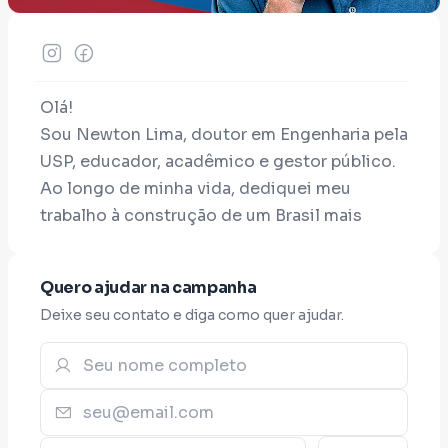
Olá!
Sou Newton Lima, doutor em Engenharia pela
USP, educador, acadêmico e gestor público.
Ao longo de minha vida, dediquei meu
trabalho à construção de um Brasil mais
justo, democrático e desenvolvido.
Nessa trajetória, fui candidato a vice-
Quero ajudar na campanha
governador de São Paulo em 1998 pelo PT, na
Deixe seu contato e diga como quer ajudar.
chapa liderada por Marta Suplicy; Reitor da
UFSCar; Prefeito de São Carlos por dois
mandatos; Deputado federal; Presidente da
Comissão de Educação e Cultura da Câmara
dos Deputados; Presidente da Rede de