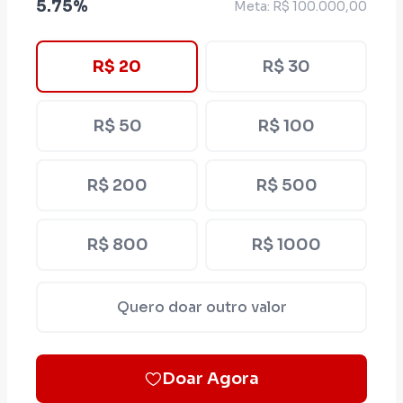
5.75%
Meta: R$ 100.000,00
Agora, assumo um novo desafio: levar minhas
experiências para a Assembleia Legislativa
R$ 20
R$ 30
de São Paulo e lutar pelos mesmos objetivos
para o povo do meu Estado.
Conto com a sua doação.
R$ 50
R$ 100
Muito obrigado
Newton Lima
R$ 200
R$ 500
R$ 800
R$ 1000
Quero doar outro valor
Doar Agora