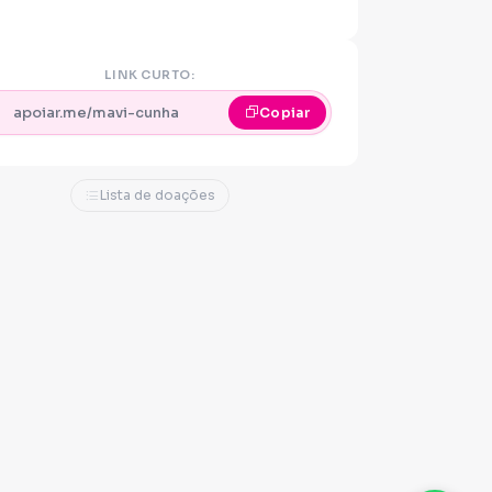
LINK CURTO:
apoiar.me/mavi-cunha
Copiar
Lista de doações