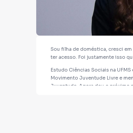
Sou filha de doméstica, cresci em
ter acesso. Foi justamente isso qu
Estudo Ciências Sociais na UFMS e
Movimento Juventude Livre e mem
Juventude. Agora dou o próximo p
Federal.
Minhas principais pautas são cria
proteção animal, com propostas re
Mas para chegar lá, preciso do seu