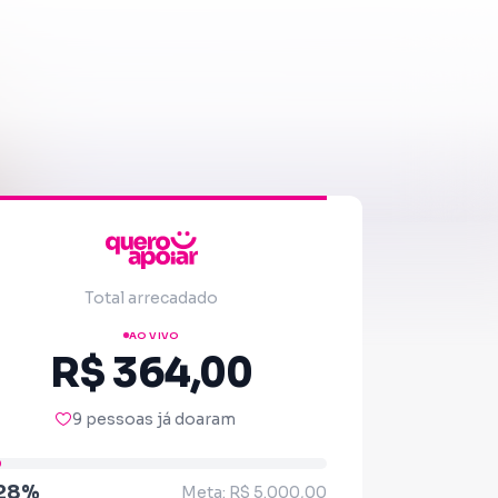
Total arrecadado
AO VIVO
R$ 364,00
9 pessoas já doaram
.28%
Meta: R$ 5.000,00