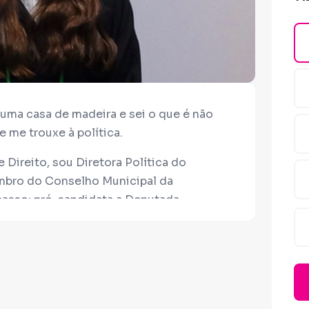
 uma casa de madeira e sei o que é não
e me trouxe à política.
 Direito, sou Diretora Política do
bro do Conselho Municipal da
asso: pré-candidata a Deputada
nças, educação, segurança pública e
ais para quem mais precisa.
 apoio. Cada contribuição faz diferença!