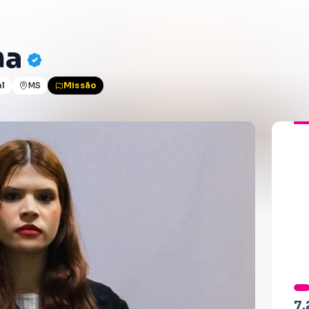
ha
al
MS
Missão
7