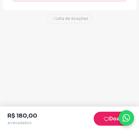
quilombola, que conhece o Brasil como
poucos e quer lutar por ele dentro do
Lista de doações
Congresso.
R$ 180,00
Doar
arrecadados