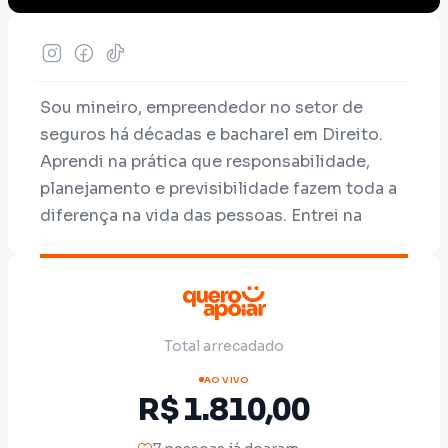
Sou mineiro, empreendedor no setor de
seguros há décadas e bacharel em Direito.
Aprendi na prática que responsabilidade,
planejamento e previsibilidade fazem toda a
diferença na vida das pessoas. Entrei na
política porque acredito que Minas e o Brasil
precisam menos de discursos inflamados e
mais de gestão séria.
Sou conservador nos valores, liberal na
Total arrecadado
economia e responsável com o dinheiro
público. Defendo família, propriedade,
AO VIVO
R$ 1.810,00
trabalho e fé — pilares que sempre
sustentaram o nosso país.