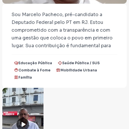
Sou Marcelo Pacheco, pré-candidato a
Deputado Federal pelo PT em RJ. Estou
comprometido com a transparência e com
uma gestão que coloca o povo em primeiro
lugar. Sua contribuição é fundamental para
que nossa mensagem chegue a mais
pessoas. Juntos, vamos fazer a mudança
Educação Pública
Saúde Pública / SUS
acontecer!
Combate à Fome
Mobilidade Urbana
Família