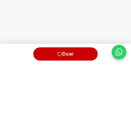
Doar
Plataforma homologada pelo TSE
QueroApoiar.com.br LTDA · CNPJ 39.586.155/0001-
97
contato@queroapoiar.com.br
· (11) 5028-2621