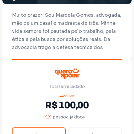
Muito prazer! Sou Marcela Gomes, advogada,
mãe de um casal e madrasta de três. Minha
vida sempre foi pautada pelo trabalho, pela
ética e pela busca por soluções reais. Da
advocacia trago a defesa técnica dos
direitos; da minha rotina familiar, trago o
olhar de quem cuida, organiza e faz
acontecer.
Decidi dar um passo à frente e me colocar
Total arrecadado
como pré-candidata a Deputada Estadual
AO VIVO
pelo
Partido NOVO
. Não para ser mais uma
R$ 100,00
voz na política, mas para trazer uma
visão
feminina autêntica, equilibrada e firme
1 pessoa já doou
sobre as diversas pautas que impactam o
nosso estado. Uma visão que entende que a