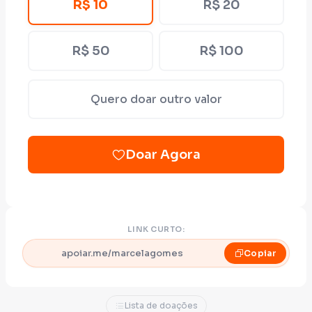
R$ 10
R$ 20
verdadeira transformação nasce da
eficiência, da coragem de se impor pelo
R$ 50
R$ 100
correto e do compromisso com o futuro das
próximas gerações.
Quero doar outro valor
Doar Agora
LINK CURTO:
apoiar.me/marcelagomes
Copiar
Lista de doações