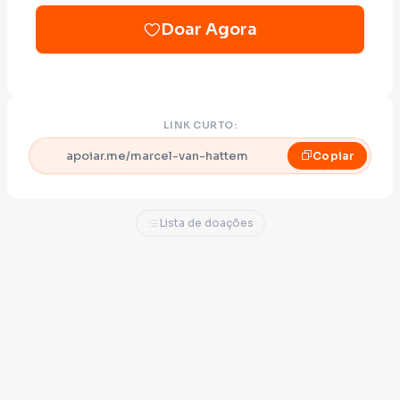
Doar Agora
LINK CURTO:
apoiar.me/marcel-van-hattem
Copiar
Lista de doações