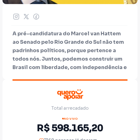
A pré-candidatura do Marcel van Hattem
ao Senado pelo Rio Grande do Sul não tem
padrinhos políticos, porque pertence a
todos nós. Juntos, podemos construir um
Brasil com liberdade, com independência e
com a coragem de quem não tem rabo
preso com o sistema.
Total arrecadado
Sua doação é o que garante que o trabalho
do Marcel continue livre para combater os
AO VIVO
R$ 598.165,20
corruptos que se acham donos do Brasil e
defender os verdadeiros donos: o povo