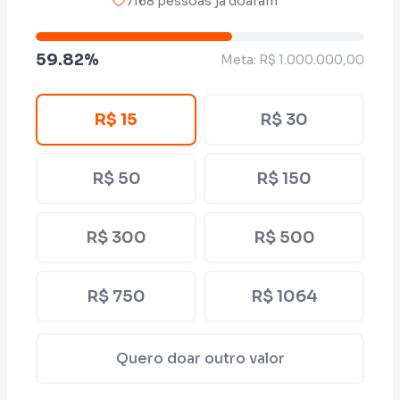
7168 pessoas já doaram
brasileiro.
59.82%
Meta: R$ 1.000.000,00
Não estamos apenas pedindo um apoio,
estamos convocando você para uma
R$ 15
R$ 30
mobilização popular que já está mudando o
Brasil. Contribua e faça parte de uma
R$ 50
R$ 150
mudança real. Bora pra cima!
R$ 300
R$ 500
R$ 750
R$ 1064
Quero doar outro valor