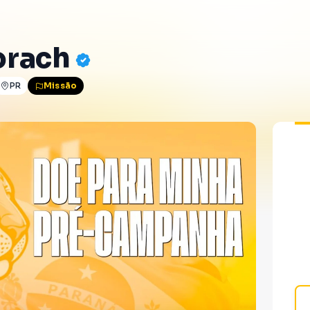
orach
PR
Missão