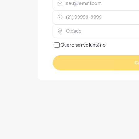
Quero ser voluntário
C