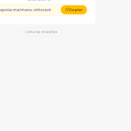
apoiar.me/manu-shtorach
Copiar
Lista de doações