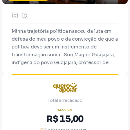
Minha trajetória política nasceu da luta em
defesa do meu povo e da convicção de que a
política deve ser um instrumento de
transformação social. Sou Magno Guajajara,
indígena do povo Guajajara, professor de
formação, graduado em Ciências Humanas
pela Licenciatura Intercultural, pedagogo,
bacharel em Administração, pós-graduado
em Gestão de Saúde Pública e técnico em
Total arrecadado
Gestão Territorial e Ambiental. Também
exerço a função de cacique da Aldeia
AO VIVO
R$ 15,00
Monalisa, na Terra Indígena Cana Brava,
município de Jenipapo dos Vieiras Maranhão,