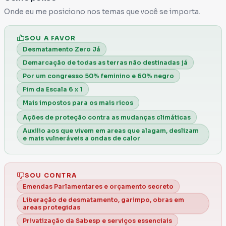
extremos aceleraram, junto com a
Onde eu me posiciono nos temas que você se importa.
intensificação do desmatamento a partir de
2019. A perda da floresta, decorrente do
SOU A FAVOR
desmatamento e das queimadas, afeta o
Desmatamento Zero Já
clima de várias maneiras. E o congresso de
Demarcação de todas as terras não destinadas já
hoje representa o lado de quem quer
Por um congresso 50% feminino e 60% negro
desmatar! De quem faz dinheiro destruindo a
Fim da Escala 6 x 1
natureza. De quem acha que a floresta é
Mais impostos para os mais ricos
desperdício de terra. A FLORESTA PARTICIPA
Ações de proteção contra as mudanças climáticas
DO CONTROLE DO CLIMA! Por isso,
Auxilio aos que vivem em areas que alagam, deslizam
e mais vulneráveis a ondas de calor
conservar a floresta é preservar a vida! Mas o
congresso atual está DESTRUINDO TODAS
AS PROTEÇÕES AMBIENTAIS!
SOU CONTRA
Emendas Parlamentares e orçamento secreto
Isto só vai acelerar os eventos extremos que
Liberação de desmatamento, garimpo, obras em
causam mortes e inúmeros prejuízos a quem
areas protegidas
já tem tão pouco. Por isso, decidi
que era
Privatização da Sabesp e serviços essenciais