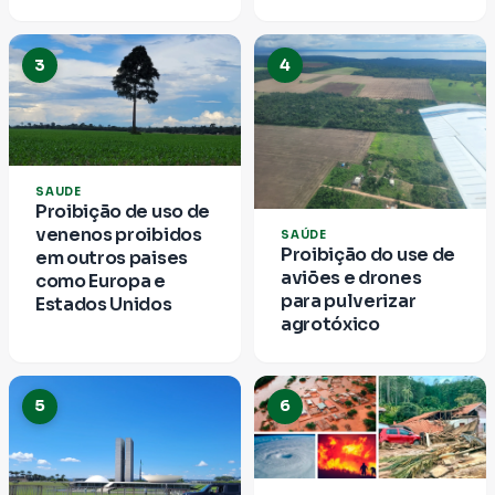
Precisamos renovar o Congresso Nacional!
3
4
SAUDE
Proibição de uso de
venenos proibidos
SAÚDE
Proibição do use de
em outros paises
aviões e drones
como Europa e
para pulverizar
Estados Unidos
agrotóxico
5
6