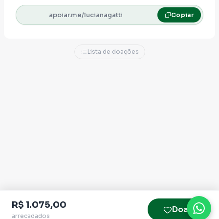
apoiar.me/lucianagatti
Copiar
Lista de doações
R$ 1.075,00
Doar
arrecadados