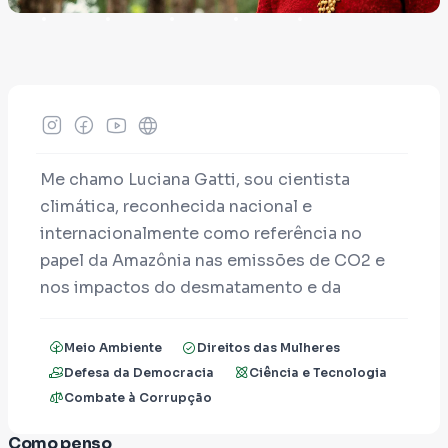
Me chamo Luciana Gatti, sou cientista
climática, reconhecida nacional e
internacionalmente como referência no
papel da Amazônia nas emissões de CO2 e
nos impactos do desmatamento e da
mudança do clima na região.
Meio Ambiente
Direitos das Mulheres
Há mais de 20 anos, lidero (liderança
Defesa da Democracia
Ciência e Tecnologia
brasileira e feminina) o estudo das emissões
Combate à Corrupção
de CO2 na Amazônia. Este estudo mostrou
que, no Brasil, a crise climática e os eventos
Como penso