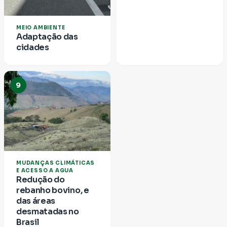
MEIO AMBIENTE
Adaptação das
cidades
9
MUDANÇAS CLIMÁTICAS
E ACESSO A AGUA
Redução do
rebanho bovino, e
das áreas
desmatadas no
Brasil