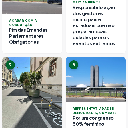
MEIO AMBIENTE
Responsibilização
dos gestores
municipais e
ACABAR COM A
estaduais que não
CORRUPÇÃO
Fim das Emendas
preparam suas
Parlamentares
cidades para os
Obrigatorias
eventos extremos
7
8
REPRESENTATIVIDADE E
DEMOCRACIA, COMBATE
Por um congresso
50% feminino