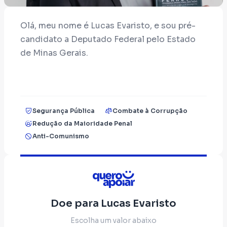
Olá, meu nome é Lucas Evaristo, e sou pré-
candidato a Deputado Federal pelo Estado
de Minas Gerais.
Aos que acreditam em um país melhor, eu
gostaria muito da sua ajuda em forma de
Segurança Pública
Combate à Corrupção
doação. Será muito bem utilizada e a
Redução da Maioridade Penal
prestação de contas será feita ao TSE na
Anti-Comunismo
forma da lei após a eleição.
Doe para Lucas Evaristo
Escolha um valor abaixo