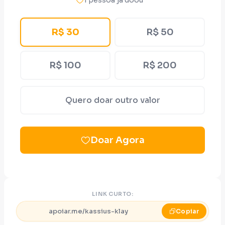
1 pessoa já doou
R$ 30
R$ 50
R$ 100
R$ 200
Quero doar outro valor
Doar Agora
LINK CURTO:
apoiar.me/kassius-klay
Copiar