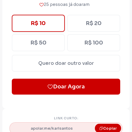
da nova geração da esquerda pernambucana.
25 pessoas já doaram
R$ 10
R$ 20
Na Câmara do Recife, vem enfrentando a
extrema direita, defendendo os direitos do
povo, lutando pelo fim da escala 6x1, pela
R$ 50
R$ 100
redução da jornada de trabalho, pela
educação popular, pela dignidade das
Quero doar outro valor
mulheres, contra o feminicídio, e por mais
justiça social.
Doar Agora
Sua pré-candidatura à Câmara dos
Deputados representa a chegada da favela,
da juventude e das lutas populares aos
LINK CURTO:
espaços onde as grandes decisões do país
apoiar.me/karisantos
Copiar
são tomadas.