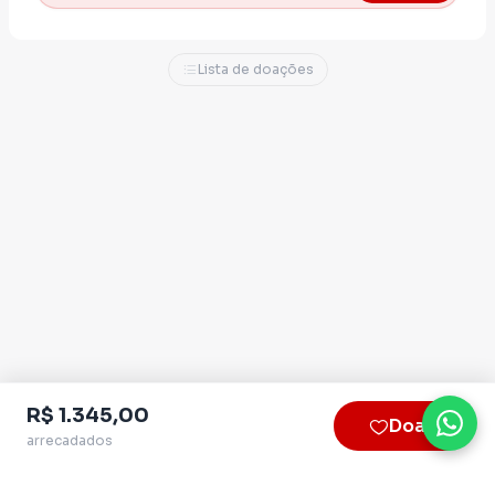
Lista de doações
Essa campanha nasce da militância, da
participação coletiva, do apoio popular e da
esperança de construir um Pernambuco mais
justo, democrático e humano.
Participe. Apoie. Contribua.
Vamos à luta, meu amor!
R$ 1.345,00
Doar
arrecadados