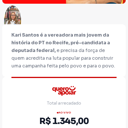
Kari Santos é a vereadora mais jovem da
história do PT no Recife, pré-candidata a
deputada federal,
e precisa da força de
quem acredita na luta popular para construir
uma campanha feita pelo povo e para o povo.
Nascida na favela do Borel, Kari construiu
sua trajetória ao lado da juventude, das
Total arrecadado
mulheres, dos trabalhadores e das periferias.
Com coragem, firmeza e compromisso
AO VIVO
R$ 1.345,00
político, se tornou uma das principais vozes