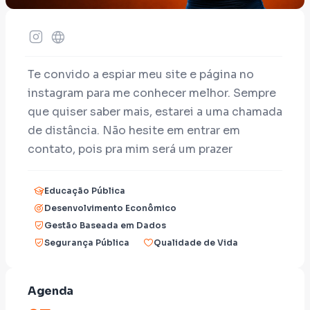
Te convido a espiar meu site e página no
instagram para me conhecer melhor. Sempre
que quiser saber mais, estarei a uma chamada
de distância. Não hesite em entrar em
contato, pois pra mim será um prazer
conversar contigo.
Educação Pública
Defendo em primeiro lugar a EDUCAÇÃO:
Desenvolvimento Econômico
sem educação de qualidade o povo jamais
Gestão Baseada em Dados
será livre. A educação empreendedora
Segurança Pública
Qualidade de Vida
propõem ensinar, em diversas fases do
aprendizado, meios e ferramentas para que
os jovens sejam protagonistas das próprias
Agenda
vidas. A partir do amadurecimentos dos