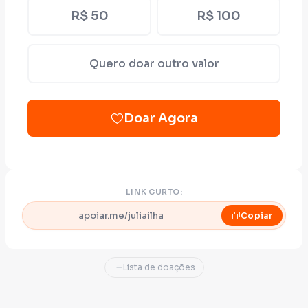
pensarmos em futuro sem água e ar de
R$ 50
R$ 100
qualidade, eles são essenciais para a
sobrevivência do ser humano. Conviver com
o que é natural torna nossa vida mais feliz - e
Quero doar outro valor
isso também é baseado em dados.
Doar Agora
LINK CURTO:
apoiar.me/juliailha
Copiar
Lista de doações