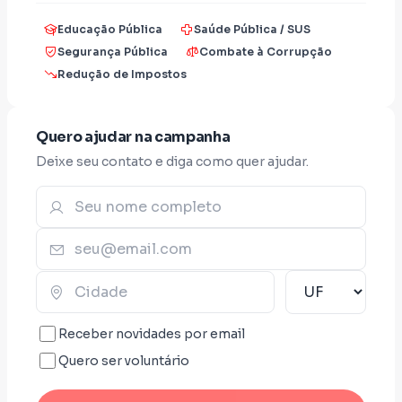
espalhadas nos bairros.
Educação Pública
Saúde Pública / SUS
Segurança Pública
Combate à Corrupção
Redução de Impostos
Quero ajudar na campanha
Deixe seu contato e diga como quer ajudar.
Receber novidades por email
Quero ser voluntário