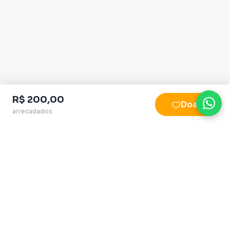
R$ 200,00
Doar
arrecadados
Plataforma homologada pelo TSE
QueroApoiar.com.br LTDA · CNPJ 39.586.155/0001-
97