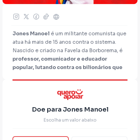
Jones Manoel
é um militante comunista que
atua há mais de 15 anos contra o sistema.
Nascido e criado na Favela da Borborema, é
professor, comunicador e educador
popular, lutando contra os bilionários que
exploram o povo trabalhador e o Brasil.
Ao
contrário de outros pré-candidatos, Jones
Manoel não é de uma família rica que está na
política há gerações. É um Silva, que luta
Doe para Jones Manoel
junto do povo, por uma vida digna e livre da
exploração e opressão.
Escolha um valor abaixo