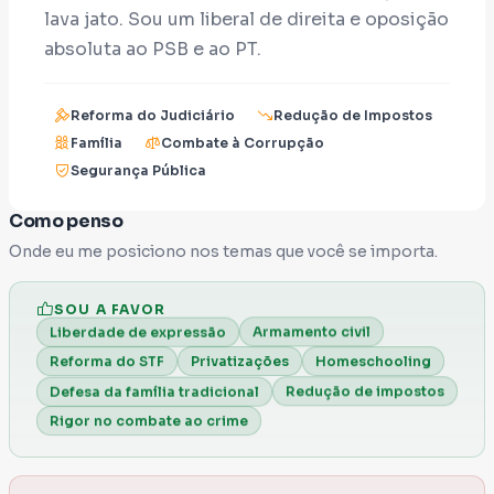
lava jato. Sou um liberal de direita e oposição
absoluta ao PSB e ao PT.
Defendo um país onde a lei valha para todos
Reforma do Judiciário
Redução de Impostos
e onde a política e os tribunais não
Família
Combate à Corrupção
continuem sendo refúgios para o crime.
Segurança Pública
Liberdade econômica, responsabilidade
Como penso
fiscal e respeito às famílias são minhas
Onde eu me posiciono nos temas que você se importa.
bandeiras.
Venha comigo, saia da indignação para a
SOU A FAVOR
Armamento civil
Liberdade de expressão
ação, e vamos provar que é possível fazer
Privatizações
Homeschooling
Reforma do STF
política decente.
Redução de impostos
Defesa da família tradicional
Por um NOVO BRASIL, de esperança e de
Rigor no combate ao crime
responsabilidade, vamos juntos transformar
sonho em realidade!