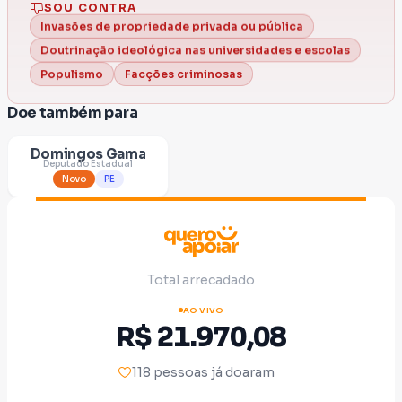
SOU CONTRA
Invasões de propriedade privada ou pública
Doutrinação ideológica nas universidades e escolas
Facções criminosas
Populismo
Doe também para
Domingos Gama
Deputado Estadual
Novo
PE
Total arrecadado
AO VIVO
R$ 21.970,08
118 pessoas já doaram