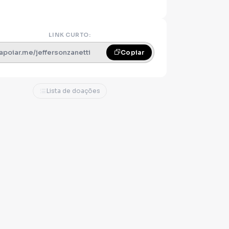
LINK CURTO:
apoiar.me/jeffersonzanetti
Copiar
Lista de doações