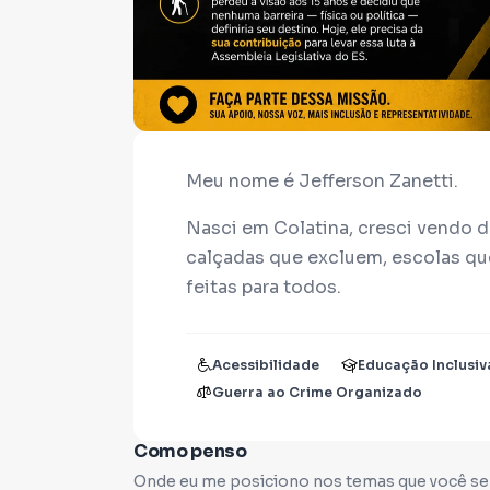
Meu nome é Jefferson Zanetti.
Nasci em Colatina, cresci vendo d
calçadas que excluem, escolas qu
feitas para todos.
Aos 15 anos, uma doença genétic
que atingiu meus dois irmãos.
Acessibilidade
Educação Inclusiv
Guerra ao Crime Organizado
Naquele momento, o mundo espera
Como penso
Eu não recuei.
Onde eu me posiciono nos temas que você se