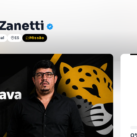
Zanetti
ual
ES
Missão
0