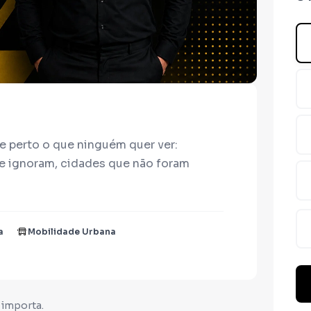
e perto o que ninguém quer ver:
e ignoram, cidades que não foram
a apagou minha visão. A mesma doença
a
Mobilidade Urbana
va que eu recuasse.
 importa.