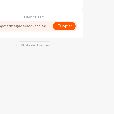
LINK CURTO:
apoiar.me/jaderson-schlee
Copiar
Lista de doações