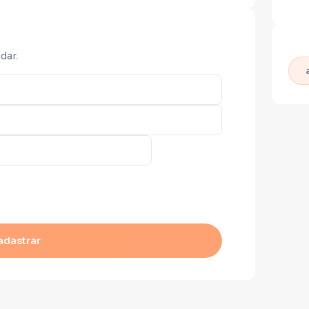
dar.
adastrar