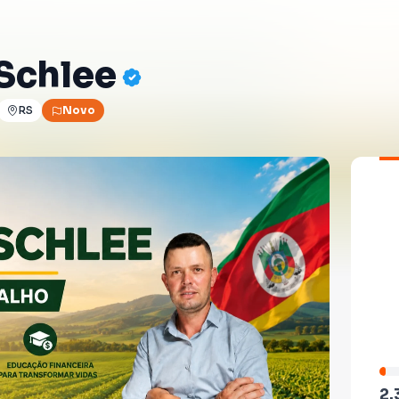
Schlee
RS
Novo
2