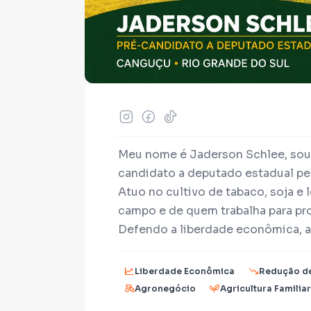
Meu nome é Jaderson Schlee, sou 
candidato a deputado estadual pe
Atuo no cultivo de tabaco, soja e l
campo e de quem trabalha para pro
Defendo a liberdade econômica, a
pública mais eficiente e transpare
agronegócio e da educação finan
Liberdade Econômica
Redução d
transformação social.
Agronegócio
Agricultura Familiar
Esta vaquinha tem como objetivo 