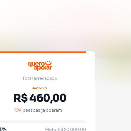
Total arrecadado
AO VIVO
R$ 460,00
4 pessoas já doaram
.3%
Meta: R$ 20.000,00