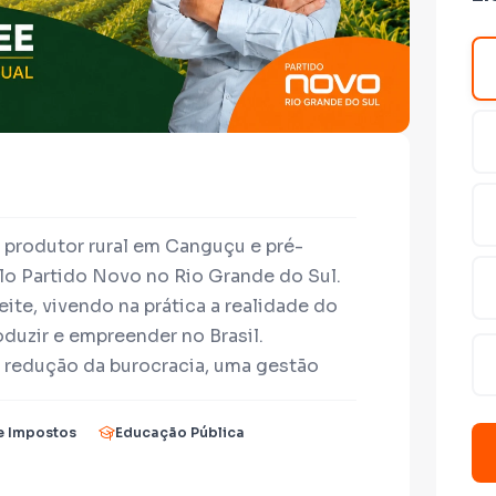
produtor rural em Canguçu e pré-
lo Partido Novo no Rio Grande do Sul.
eite, vivendo na prática a realidade do
duzir e empreender no Brasil.
 redução da burocracia, uma gestão
nte, além da valorização do
ceira como ferramenta de
e Impostos
Educação Pública
ajudar na construção e divulgação