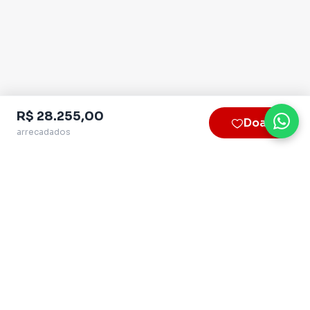
R$ 28.255,00
Doar
arrecadados
Plataforma homologada pelo TSE
QueroApoiar.com.br LTDA · CNPJ 39.586.155/0001-
97
contato@queroapoiar.com.br
· (11) 5028-2621