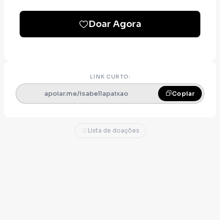
Doar Agora
LINK CURTO:
apoiar.me/isabellapaixao
Copiar
Lista de doações