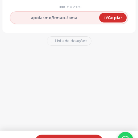
LINK CURTO:
apoiar.me/irmao-isma
Copiar
Lista de doações