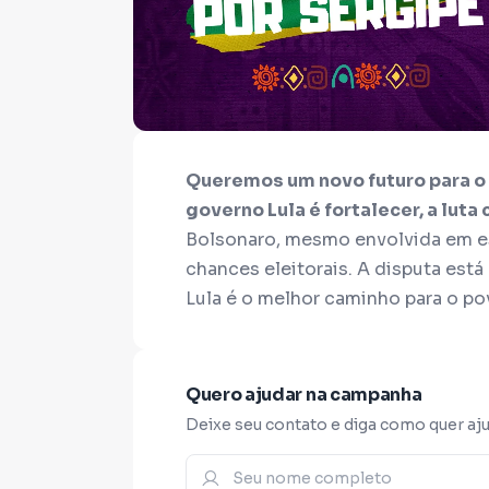
Queremos um novo futuro para o B
governo Lula é fortalecer, a luta
Bolsonaro, mesmo envolvida em 
chances eleitorais. A disputa está
Lula é o melhor caminho para o pov
A luta contra a extrema-direita é 
Quero ajudar na campanha
prazo.
Em Sergipe enfrentamos a e
Deixe seu contato e diga como quer aju
O bolsonarismo local sustenta can
lado, diferente do PT, não temos