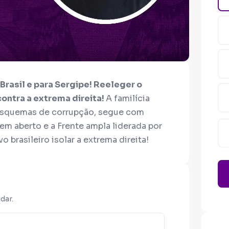
rasil e para Sergipe! Reeleger o
 contra a extrema direita!
A familícia
esquemas de corrupção, segue com
 em aberto e a Frente ampla liderada por
o brasileiro isolar a extrema direita!
no cotidiano das ruas e será de longo
xtrema direita e o governo Mitidieri!
dar.
didaturas reacionárias locais. Por outro
 nenhuma condição de apoiar o governo