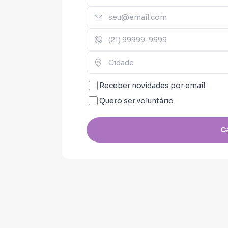
Mitidieri que representa a maior c
Sergipe, após a concessão dos se
inicitiva privada. Um governo priv
servidores e busca um desenvolvi
grandes empresários.
Receber novidades por email
Quero ser voluntário
Queremos não apenas uma muda
projeto político! Defendemos um
C
Lutamos pelo fim da escala 6x1, o
negra, o feminicídio e a LGBTfobia
investimentos na Petrobrás, numa 
respeito às comunidades tradicion
que não se resuma aos megaevento
ambiental e geração de renda nas
maior investimento na educação, s