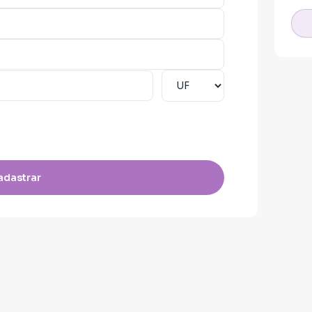
rise hídrica dos últimos 40 anos em
rviços de fornecimento de água para a
atista e truculento, que persegue
mento voltado para o agronegócio e os
nça de nomes, mas uma mudança de
 programa político ecossocialista!
adastrar
 combate ao extermínio da juventude
, reforma agrária, retomada de
perspectiva de transição energética,
ais, maior orçamento para a cultura e
s, turismo voltado para a preservação
 comunidades, reestatização da DESO e
aúde, moradia popular, assistência