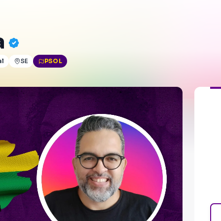
a
al
SE
PSOL