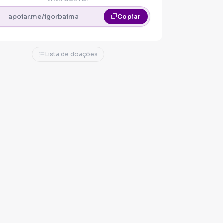
apoiar.me/igorbaima
Copiar
Lista de doações