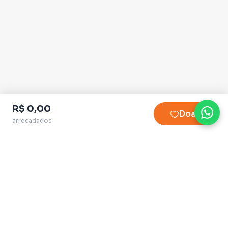
R$ 0,00
Doar
arrecadados
Plataforma homologada pelo TSE
QueroApoiar.com.br LTDA · CNPJ 39.586.155/0001-