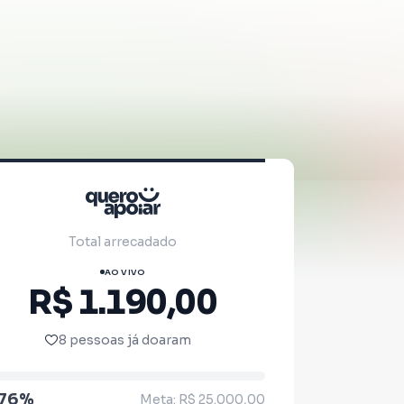
Total arrecadado
AO VIVO
R$ 1.190,00
8 pessoas já doaram
.76%
Meta: R$ 25.000,00