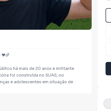
❤️🌈
público há mais de 20 anos e militante
tória foi construída no SUAS, no
ianças e adolescentes em situação de
alista em atendimento psicossocial às
 UFSCar.