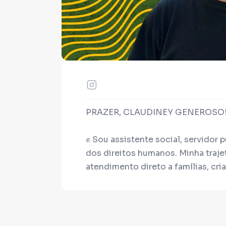
PRAZER, CLAUDINEY GENEROSO! 
✊ Sou assistente social, servidor 
dos direitos humanos. Minha traje
atendimento direto a famílias, cr
vulnerabilidade.
👨‍🏫 Mestre pela UNICAMP, especi
pessoas vítimas de violência pela