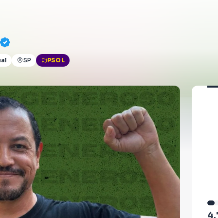
ual
SP
PSOL
4