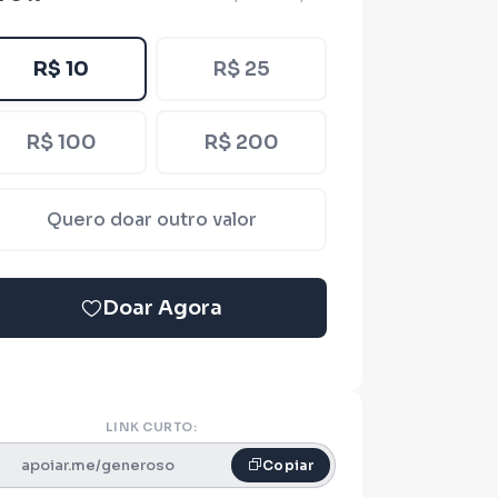
R$ 10
R$ 25
R$ 100
R$ 200
Quero doar outro valor
Doar Agora
LINK CURTO:
apoiar.me/generoso
Copiar