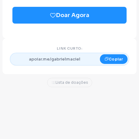
diálogo, participação e compromisso com
soluções reais para os desafios do nosso
Doar Agora
estado.
Se você acredita nessa ideia, seu apoio é
fundamental para que possamos levar esse
LINK CURTO:
projeto adiante.
apoiar.me/gabrielmaciel
Copiar
Lista de doações