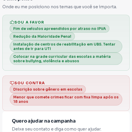
do meu sobrinho mudou a minha vida para
Onde eu me posiciono nos temas que você se importa.
sempre. A partir daquele momento de dor
profunda, fiz uma promessa a mim mesmo e à
SOU A FAVOR
minha família: a busca por justiça real e o
Fim de veículos apreendidos por atraso no IPVA
combate à impunidade seriam a grande pauta
Redução da Maioridade Penal
da minha vida.
Instalação de centros de reabilitação em UBS. Tentar
Desde então, venho me mobilizando e
antes de ir para UTI
acolhendo voluntariamente várias famílias
Colocar na grade curricular das escolas a matéria
sobre bullying, violência e abusos
que também sofreram com a violência, com
agressões e abusos, e que muitas vezes se
sentem abandonadas pelo sistema. Eu decidi
SOU CONTRA
que não vou parar. Mas, para transformar esse
Discrição sobre gênero em escolas
movimento em leis e em uma fiscalização
Menor que comete crimes ficar com fixa limpa após os
18 anos
implacável contra o crime, eu preciso dar um
passo além, e é por isso que preciso da sua
ajuda.
Quero ajudar na campanha
Nossas Duas Grandes Bandeiras de Luta:
Deixe seu contato e diga como quer ajudar.