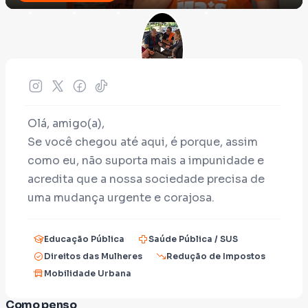
Olá, amigo(a),
Se você chegou até aqui, é porque, assim
como eu, não suporta mais a impunidade e
acredita que a nossa sociedade precisa de
uma mudança urgente e corajosa.
Meu nome é Flávio Henrique. Muitos de
vocês já conhecem a minha história recente,
Educação Pública
Saúde Pública / SUS
mas, para quem está chegando agora, eu sou
Direitos das Mulheres
Redução de Impostos
tio do Rodrigo Castanheira, o jovem que foi
Mobilidade Urbana
brutalmente assassinado em Brasília. A perda
Como penso