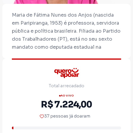
Maria de Fátima Nunes dos Anjos (nascida
em Paripiranga, 1953) é professora, servidora
pública e política brasileira. Filiada ao Partido
dos Trabalhadores (PT), está no seu sexto
mandato como deputada estadual na
Assembleia Legislativa da Bahia (ALBA), onde
também exerce o cargo de 1ª Vice-
Presidente da Casa.
Origem e Trajetória Profissional
Total arrecadado
Nascida em uma família de lavradores no
AO VIVO
R$ 7.224,00
interior baiano, Fátima Nunes mudou-se para
Cícero Dantas, cidade onde construiu sua
37 pessoas já doaram
base política e social. Formada em
magistério, dedicou-se à educação e atuou