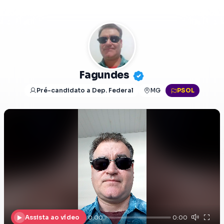
Fagundes
Pré-candidato a Dep. Federal
MG
PSOL
Assista ao vídeo
0:00
0:00