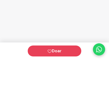
Doar
Plataforma homologada pelo TSE
QueroApoiar.com.br LTDA · CNPJ 39.586.155/0001-
97