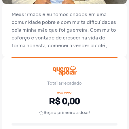
Meus irmãos e eu fomos criados em uma
comunidade pobre e com muita dificuldades
pela minha mãe que foi guerreira. Com muito
esforço e vontade de crescer na vida de
forma honesta, comecei a vender picolé ,
capinar lotes, trabalhar em lojas desde os
meus 10 anos. Praticamente sem meu pai
para me apoiar, busquei estudar e trabalhar.
Consegui minha primeira graduação em 2019.
Total arrecadado
Fui professor de escola pública e conclui
mais dois curso de graduação. Hoje sou
AO VIVO
R$ 0,00
advogado, com meu escritório próprio
graças a Deus e os conselhos da minha mãe
Seja o primeiro a doar!
que já se foi. Meu interesse em ingressar na
política é defender a nossa democracia que